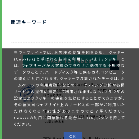
関連キーワード
当ウェブサイトでは、お客様の便宜を図るため、「クッキー
(Cookie)」と呼ばれる技術を利用しています。クッキーと
BACK TO INDEX
は、ウェブサーバがお客様のブラウザに送信する小規模な
データのことで、ハードディスク等に保存されコンピュータ
の識別に利用されます。クッキーで収集されたデータは、ホ
ームページの利用者動向などのマーケティング分析や各種
当社はお客様の個人情報の取り扱いを適切に行う企
業として認定され、プライバシーマークの使用を認めら
サービスの提供に限定して利用されます。なお、ブラウザの
れております。
設定によりクッキーの機能を無効にすることができますが、
その結果当ウェブサイト上のサービスの一部がご利用いた
だけなくなる可能性がありますのでご了承ください。
・個人情報保護方針
・カスタマーハラスメントに対する基本方針
Cookieの利用に同意頂ける場合は、「OK」ボタンを押して
・お問い合わせ
ください。
OK
2026 ©FourLife Group All Rights Reserved.