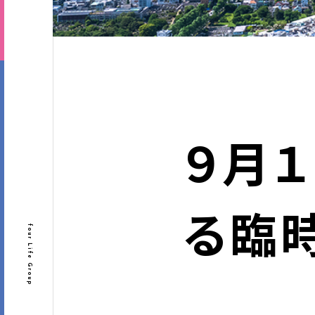
９月１
る臨
four Life Group