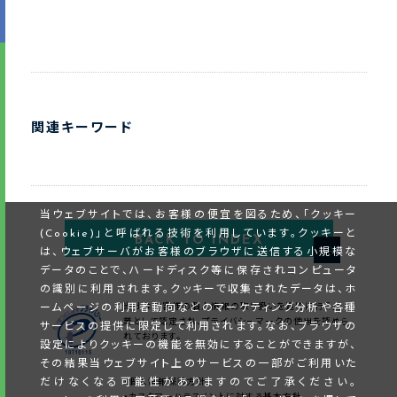
関連キーワード
当ウェブサイトでは、お客様の便宜を図るため、「クッキー
(Cookie)」と呼ばれる技術を利用しています。クッキーと
BACK TO INDEX
は、ウェブサーバがお客様のブラウザに送信する小規模な
データのことで、ハードディスク等に保存されコンピュータ
の識別に利用されます。クッキーで収集されたデータは、ホ
ームページの利用者動向などのマーケティング分析や各種
当社はお客様の個人情報の取り扱いを適切に行う企
業として認定され、プライバシーマークの使用を認めら
サービスの提供に限定して利用されます。なお、ブラウザの
れております。
設定によりクッキーの機能を無効にすることができますが、
その結果当ウェブサイト上のサービスの一部がご利用いた
だけなくなる可能性がありますのでご了承ください。
・個人情報保護方針