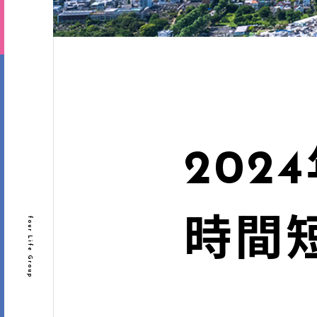
202
four Life Group
時間