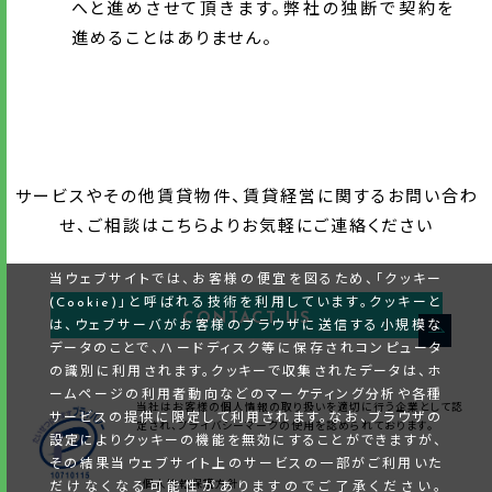
へと進めさせて頂きます。弊社の独断で契約を
進めることはありません。
サービスやその他賃貸物件、賃貸経営に関するお問い合わ
せ、ご相談はこちらよりお気軽にご連絡ください
当ウェブサイトでは、お客様の便宜を図るため、「クッキー
(Cookie)」と呼ばれる技術を利用しています。クッキーと
CONTACT US
は、ウェブサーバがお客様のブラウザに送信する小規模な
データのことで、ハードディスク等に保存されコンピュータ
の識別に利用されます。クッキーで収集されたデータは、ホ
ームページの利用者動向などのマーケティング分析や各種
当社はお客様の個人情報の取り扱いを適切に行う企業として認
サービスの提供に限定して利用されます。なお、ブラウザの
定され、プライバシーマークの使用を認められております。
設定によりクッキーの機能を無効にすることができますが、
その結果当ウェブサイト上のサービスの一部がご利用いた
・個人情報保護方針
だけなくなる可能性がありますのでご了承ください。