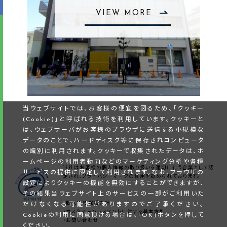
VIEW MORE
当ウェブサイトでは、お客様の便宜を図るため、「クッキー
(Cookie)」と呼ばれる技術を利用しています。クッキーと
は、ウェブサーバがお客様のブラウザに送信する小規模な
データのことで、ハードディスク等に保存されコンピュータ
の識別に利用されます。クッキーで収集されたデータは、ホ
ームページの利用者動向などのマーケティング分析や各種
当社はお客様の個人情報の取り扱いを適切に行う企業として認
サービスの提供に限定して利用されます。なお、ブラウザの
定され、プライバシーマークの使用を認められております。
設定によりクッキーの機能を無効にすることができますが、
その結果当ウェブサイト上のサービスの一部がご利用いた
・個人情報保護方針
だけなくなる可能性がありますのでご了承ください。
・カスタマーハラスメントに対する基本方針
Cookieの利用に同意頂ける場合は、「OK」ボタンを押して
・お問い合わせ
ください。