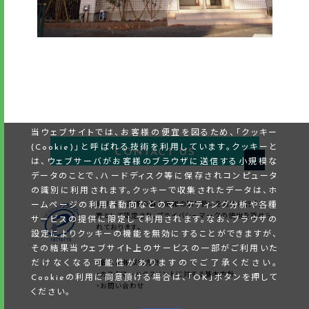
当ウェブサイトでは、お客様の便宜を図るため、「クッキー
(Cookie)」と呼ばれる技術を利用しています。クッキーと
CONTACT US
は、ウェブサーバがお客様のブラウザに送信する小規模な
データのことで、ハードディスク等に保存されコンピュータ
の識別に利用されます。クッキーで収集されたデータは、ホ
ームページの利用者動向などのマーケティング分析や各種
当社はお客様の個人情報の取り扱いを適切に行う企
業として認定され、プライバシーマークの使用を認めら
サービスの提供に限定して利用されます。なお、ブラウザの
れております。
設定によりクッキーの機能を無効にすることができますが、
その結果当ウェブサイト上のサービスの一部がご利用いた
だけなくなる可能性がありますのでご了承ください。
・個人情報保護方針
・カスタマーハラスメントに対する基本方針
Cookieの利用に同意頂ける場合は、「OK」ボタンを押して
・お問い合わせ
ください。